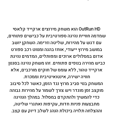
OutRun HD הוא משחק מירוצים ארקייד קלאסי
שמדמה חוויית נהיגה ספורטיבית על כבישים פתוחים,
עם דגש על מהירות, שליטה וזרימה. השחקן יושב
במושב מירוץ ייעודי, אוחז בהגה ומנווט רכב ספורט
אדום במסלולים ארוכים ומפותלים, המדמים נהיגת
כביש מהירה בנופים פתוחים. זהו משחק נהיגה בסגנון
ארקייד טהור, ללא עומס של חוקים מורכבים, אלא
חוויה ישירה, אינטואיטיבית וממכרת.
המשחק בנוי סביב מרוץ נגד הזמן, כאשר לכל סיבוב
מוקצב זמן מוגדר ויש צורך לשמור על מהירות גבוהה
כדי להמשיך ולהתקדם במסלול. במהלך הנהיגה
מתבצעות פניות חדות, עקיפות ואתגרי שליטה,
וההצלחה תלויה ביכולת הנהג לשלב דיוק עם קצב.