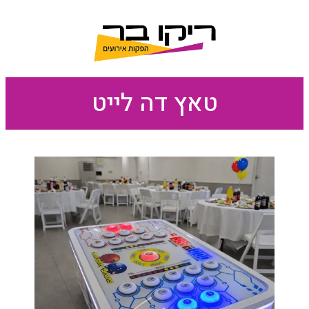
טאץ דה לייט