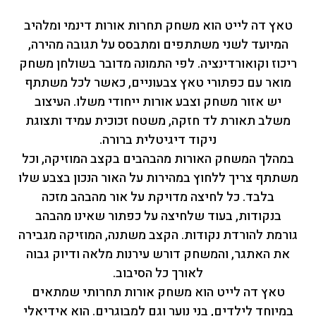
טאץ דה לייט הוא משחק תחרות אורות דינמי ומלהיב
המיועד לשני משתתפים ומתבסס על תגובה מהירה,
ריכוז וקואורדינציה. לפי התמונה מדובר בשולחן משחק
מואר עם כפתורי טאץ צבעוניים, כאשר לכל משתתף
יש אזור משחק וצבע אורות ייחודי משלו. העיצוב
משלב תאורת לד חזקה, משטח זכוכית עמיד ותצוגת
ניקוד דיגיטלית ברורה.
במהלך המשחק האורות מהבהבים בקצב המוזיקה, וכל
משתתף צריך ללחוץ במהירות על האור הנכון בצבע שלו
בלבד. כל לחיצה מדויקת על אור מהבהב מזכה
בנקודות, בעוד שלחיצה על כפתור שאינו מהבהב
גורמת להורדת נקודות. הקצב משתנה, המוזיקה מגבירה
את האתגר, והמשחק דורש עירנות מלאה ודיוק גבוה
לאורך כל הסיבוב.
טאץ דה לייט הוא משחק אורות תחרותי שמתאים
במיוחד לילדים, בני נוער וגם למבוגרים. הוא אידיאלי