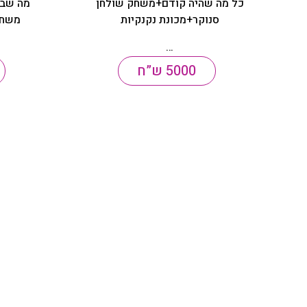
כל מה שהיה קודם+משחק שולחן
מה שבח
סנוקר+מכונת נקנקיות
…
5000 ש”ח