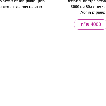
בילה הקודמת+קונסולת
מתקן משחק מתנפח בעיצוב מ
משחקי שנות ה80 עם 3000
פרוע עם שתי עמדות משחק
משחקים מורטל…
4000 ש”ח